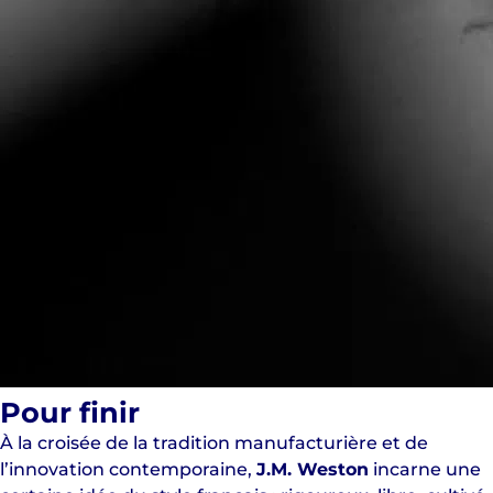
Pour finir
À la croisée de la tradition manufacturière et de
l’innovation contemporaine,
J.M. Weston
incarne une