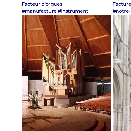
Facteur d'orgues
Facture
#manufacture #instrument
#notre