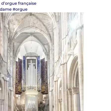
 d’orgue française
-dame #orgue