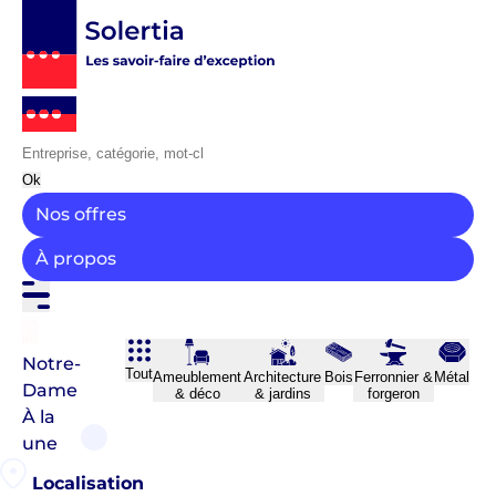
Ok
Nos offres
À propos
Notre-
Tout
Ameublement
Architecture
Bois
Ferronnier &
Métal
Dame
& déco
& jardins
forgeron
À la
une
Localisation