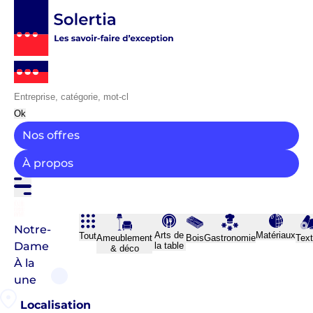
Ok
Nos offres
À propos
Notre-
Arts de
Matériaux
Tout
Ameublement
Bois
Gastronomie
Text
Dame
la table
& déco
À la
une
Localisation