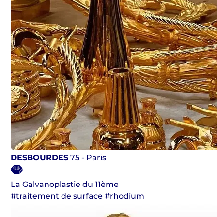
DESBOURDES
75 - Paris
La Galvanoplastie du 11ème
#traitement de surface #rhodium